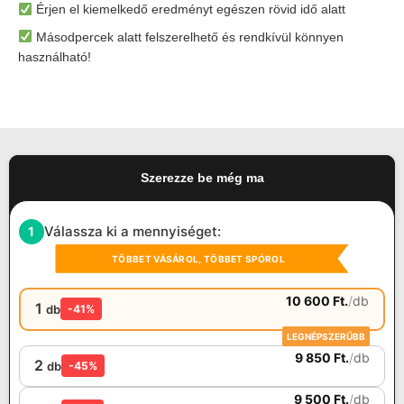
Érjen el kiemelkedő eredményt egészen rövid idő alatt
Másodpercek alatt felszerelhető és rendkívül könnyen
használható!
Szerezze be még ma
Válassza ki a mennyiséget:
1
TÖBBET VÁSÁROL, TÖBBET SPÓROL
10 600
Ft.
/
db
1
db
-41%
LEGNÉPSZERŰBB
9 850
Ft.
/
db
2
db
-45%
9 500
Ft.
/
db