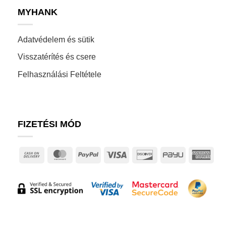
MYHANK
Adatvédelem és sütik
Visszatérítés és csere
Felhasználási Feltétele
FIZETÉSI MÓD
Cash
MasterCard
PayPal
Visa
Discover
PayU
Ame
On
Exp
Delivery