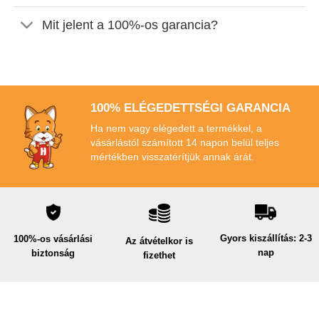
Mit jelent a 100%-os garancia?
100% ELÉGEDETTSÉGI GARANCIA
Ha nem vagy elégedett a termékkel, a
vásárlástól számított 14 napon belül teljes
mértékben visszatérítjük annak árát.
Gyors kiszállítás: 2-3
100%-os vásárlási
Az átvételkor is
nap
biztonság
fizethet