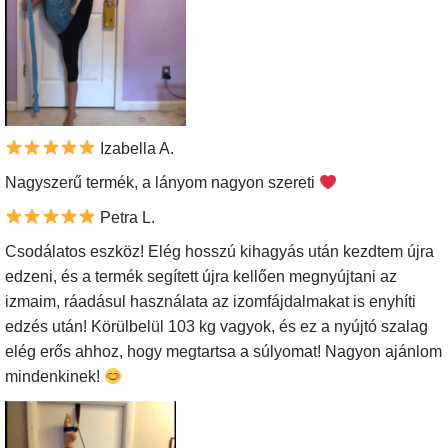
Izabella A.
Nagyszerű termék, a lányom nagyon szereti
Petra L.
Csodálatos eszköz! Elég hosszú kihagyás után kezdtem újra
edzeni, és a termék segített újra kellően megnyújtani az
izmaim, ráadásul használata az izomfájdalmakat is enyhíti
edzés után! Körülbelül 103 kg vagyok, és ez a nyújtó szalag
elég erős ahhoz, hogy megtartsa a súlyomat! Nagyon ajánlom
mindenkinek!