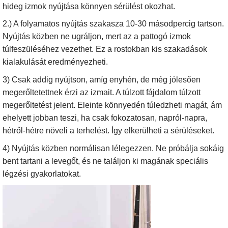
hideg izmok nyújtása könnyen sérülést okozhat.
2.) A folyamatos nyújtás szakasza 10-30 másodpercig tartson.
Nyújtás közben ne ugráljon, mert az a pattogó izmok
túlfeszüléséhez vezethet. Ez a rostokban kis szakadások
kialakulását eredményezheti.
3) Csak addig nyújtson, amíg enyhén, de még jólesően
megerőltetettnek érzi az izmait. A túlzott fájdalom túlzott
megerőltetést jelent. Eleinte könnyedén túledzheti magát, ám
ehelyett jobban teszi, ha csak fokozatosan, napról-napra,
hétről-hétre növeli a terhelést. Így elkerülheti a sérüléseket.
4) Nyújtás közben normálisan lélegezzen. Ne próbálja sokáig
bent tartani a levegőt, és ne találjon ki magának speciális
légzési gyakorlatokat.