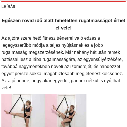
LEÍRÁS
Egészen rövid idő alatt hihetetlen rugalmasságot érhet
el vele!
Az ajtóra szerelhető fitnesz trénerrel való edzés a
legegyszerűbb módja a teljes nyújtásnak és a jobb
rugalmasság megszerzésének.
Már néhány hét után remek
hatással lesz a lába rugalmasságára, az egyensúlyérzékére,
továbbá nagymértékben növeli az izomerejét, és mindezzel
együtt persze sokkal magabiztosabb megjelenést kölcsönöz.
Az a jó benne, hogy akár egyedül, partner nélkül is nyújthat
vele!