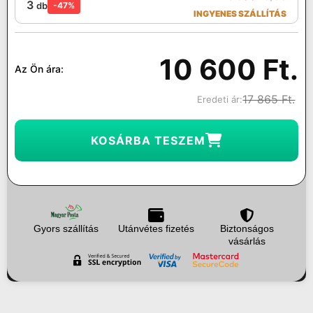
3
db
-47%
INGYENES SZÁLLÍTÁS
10 600
Ft.
Az Ön ára:
17 865
Ft.
Eredeti ár:
KOSÁRBA TESZEM
Gyors szállítás
Utánvétes fizetés
Biztonságos
vásárlás