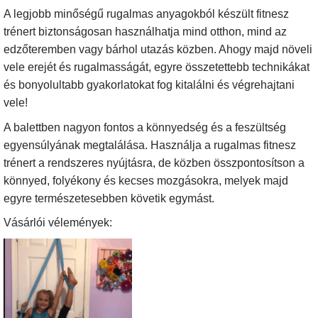
A legjobb minőségű rugalmas anyagokból készült fitnesz
trénert biztonságosan használhatja mind otthon, mind az
edzőteremben vagy bárhol utazás közben. Ahogy majd növeli
vele erejét és rugalmasságát, egyre összetettebb technikákat
és bonyolultabb gyakorlatokat fog kitalálni és végrehajtani
vele!
A balettben nagyon fontos a könnyedség és a feszültség
egyensúlyának megtalálása. Használja a rugalmas fitnesz
trénert a rendszeres nyújtásra, de közben összpontosítson a
könnyed, folyékony és kecses mozgásokra, melyek majd
egyre természetesebben követik egymást.
Vásárlói vélemények: